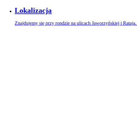
Lokalizacja
Znajdujemy się przy rondzie na ulicach Jaworzyńskiej i Rataja