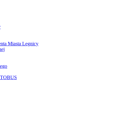
y
nta Miasta Legnicy
nej
nego
DENTOBUS