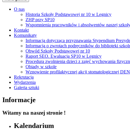
O nas
Historia Szkoły Podstawowej nr 10 w Legnicy
ZHP przy SP10
Wspomnienia pracowników i absolwentów naszej szkoł
Kontakt
Komunikaty
Informacja dotycząca przyznawania Stypendium Prezyde
Informacja o zwrotach podręczników do biblioteki szkol
Obwód Szkoły Podstawowej nr 10
Raport SEO. Ewaluacja SP10 w Legnicy
Procedura zwolnienia dzieci z zajęć wychowania fizycz
Obiady w szkole
Wznowienie profilaktycznej akcji stomatologicznej 
Rekrutacja
Wydarzenia
Galeria sztuki
Informacje
Witamy na naszej stronie !
Kalendarium