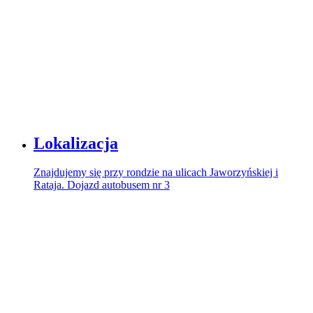
Lokalizacja
Znajdujemy się przy rondzie na ulicach Jaworzyńskiej i
Rataja. Dojazd autobusem nr 3