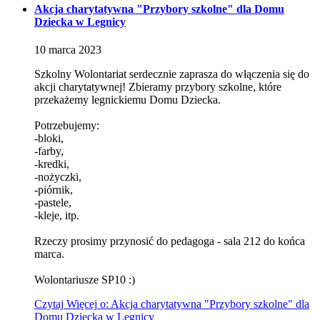
Akcja charytatywna "Przybory szkolne" dla Domu
Dziecka w Legnicy
10
marca
2023
Szkolny Wolontariat serdecznie zaprasza do włączenia się do
akcji charytatywnej! Zbieramy przybory szkolne, które
przekażemy legnickiemu Domu Dziecka.
Potrzebujemy:
-bloki,
-farby,
-kredki,
-nożyczki,
-piórnik,
-pastele,
-kleje, itp.
Rzeczy prosimy przynosić do pedagoga - sala 212 do końca
marca.
Wolontariusze SP10 :)
Czytaj
Więcej
o: Akcja charytatywna "Przybory szkolne" dla
Domu Dziecka w Legnicy