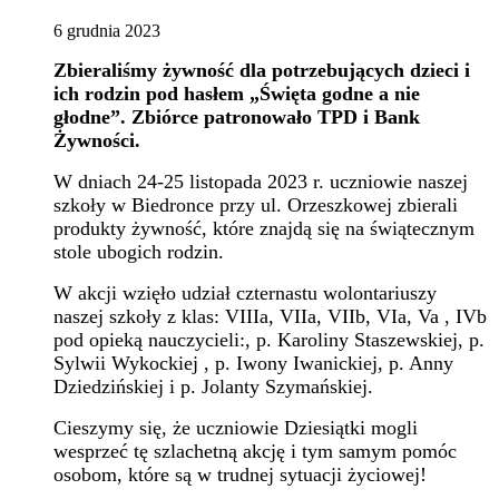
6
grudnia
2023
Zbieraliśmy żywność dla potrzebujących dzieci i
ich rodzin pod hasłem „Święta godne a nie
głodne”. Zbiórce patronowało TPD i Bank
Żywności.
W dniach 24-25 listopada 2023 r. uczniowie naszej
szkoły w Biedronce przy ul. Orzeszkowej zbierali
produkty żywność, które znajdą się na świątecznym
stole ubogich rodzin.
W akcji wzięło udział czternastu wolontariuszy
naszej szkoły z klas: VIIIa, VIIa, VIIb, VIa, Va , IVb
pod opieką nauczycieli:, p. Karoliny Staszewskiej, p.
Sylwii Wykockiej , p. Iwony Iwanickiej, p. Anny
Dziedzińskiej i p. Jolanty Szymańskiej.
Cieszymy się, że uczniowie Dziesiątki mogli
wesprzeć tę szlachetną akcję i tym samym pomóc
osobom, które są w trudnej sytuacji życiowej!