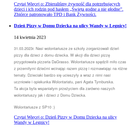
Czytaj
Więcej
o: Zbieraliśmy żywność dla potrzebujących
dzieci i ich rodzin pod hasłem „Święta godne a nie głodne”.
Zbiórce patronowało TPD i Bank Żywności.
Dzień Pizzy w Domu Dziecka na ulicy Wandy w Legnicy!
14
kwietnia
2023
31.03.2023r. Nasi wolontariusze ze szkoły zorganizowali dzień
pizzy dla dzieci z domu dziecka. W akcji dla dzieci pizzę
przygotowała pizzeria DaGrasso. Wolontariusze spędzili miło czas
z przemiłymi dziećmi wcinając razem pizzę i rozmawiając na różne
tematy. Dzieciaki bardzo się ucieszyły a wraz z nimi nasi
uczniowie i opiekunka Wolontariatu, pani Agata Tymburska.
Ta akcja była wspaniałym przeżyciem dla zarówno naszych
wolontariuszy jak i dzieci z Domu Dziecka.
Wolontariusze z SP10 :)
Czytaj
Więcej
o: Dzień Pizzy w Domu Dziecka na ulicy
Wandy w Legnicy!