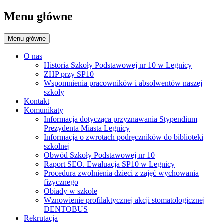
Menu główne
Menu główne
O nas
Historia Szkoły Podstawowej nr 10 w Legnicy
ZHP przy SP10
Wspomnienia pracowników i absolwentów naszej
szkoły
Kontakt
Komunikaty
Informacja dotycząca przyznawania Stypendium
Prezydenta Miasta Legnicy
Informacja o zwrotach podręczników do biblioteki
szkolnej
Obwód Szkoły Podstawowej nr 10
Raport SEO. Ewaluacja SP10 w Legnicy
Procedura zwolnienia dzieci z zajęć wychowania
fizycznego
Obiady w szkole
Wznowienie profilaktycznej akcji stomatologicznej
DENTOBUS
Rekrutacja