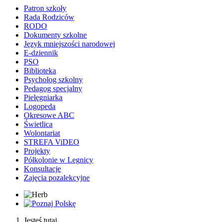
Patron szkoły
Rada Rodziców
RODO
Dokumenty szkolne
Język mniejszości narodowej
E-dziennik
PSO
Biblioteka
Psycholog szkolny
Pedagog specjalny
Pielęgniarka
Logopeda
Okresowe ABC
Świetlica
Wolontariat
STREFA ViDEO
Projekty
Półkolonie w Legnicy
Konsultacje
Zajęcia pozalekcyjne
Jesteś tutaj