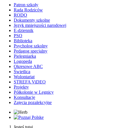
Patron szkoły
Rada Rodziców
RODO
Dokumenty szkolne
Język mniejszości narodowej
E-dziennik
PSO
Biblioteka
Psycholog szkolny
Pedagog specjalny
Pielęgniarka
Logopeda
Okresowe ABC
Świetlica
Wolontariat
STREFA ViDEO
Projekty
Półkolonie w Legnicy
Konsultacje
Zajęcia pozalekcyjne
Jesteś tutaj