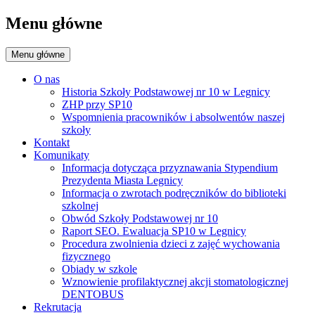
Menu główne
Menu główne
O nas
Historia Szkoły Podstawowej nr 10 w Legnicy
ZHP przy SP10
Wspomnienia pracowników i absolwentów naszej
szkoły
Kontakt
Komunikaty
Informacja dotycząca przyznawania Stypendium
Prezydenta Miasta Legnicy
Informacja o zwrotach podręczników do biblioteki
szkolnej
Obwód Szkoły Podstawowej nr 10
Raport SEO. Ewaluacja SP10 w Legnicy
Procedura zwolnienia dzieci z zajęć wychowania
fizycznego
Obiady w szkole
Wznowienie profilaktycznej akcji stomatologicznej
DENTOBUS
Rekrutacja