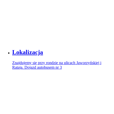
Lokalizacja
Znajdujemy się przy rondzie na ulicach Jaworzyńskiej i
Rataja. Dojazd autobusem nr 3