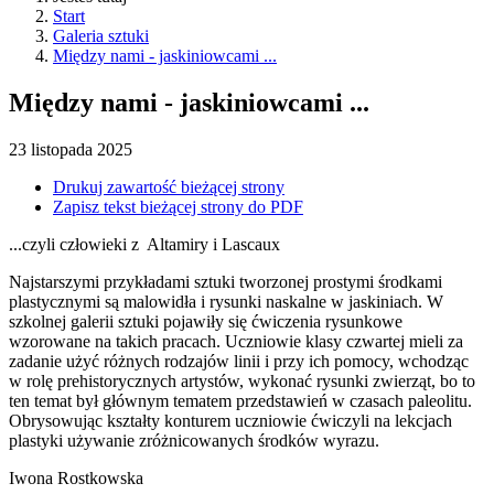
Start
Galeria sztuki
Między nami - jaskiniowcami ...
Między nami - jaskiniowcami ...
23
listopada
2025
Drukuj zawartość bieżącej strony
Zapisz tekst bieżącej strony do PDF
...czyli człowieki z Altamiry i Lascaux
Najstarszymi przykładami sztuki tworzonej prostymi środkami
plastycznymi są malowidła i rysunki naskalne w jaskiniach. W
szkolnej galerii sztuki pojawiły się ćwiczenia rysunkowe
wzorowane na takich pracach. Uczniowie klasy czwartej mieli za
zadanie użyć różnych rodzajów linii i przy ich pomocy, wchodząc
w rolę prehistorycznych artystów, wykonać rysunki zwierząt, bo to
ten temat był głównym tematem przedstawień w czasach paleolitu.
Obrysowując kształty konturem uczniowie ćwiczyli na lekcjach
plastyki używanie zróżnicowanych środków wyrazu.
Iwona Rostkowska