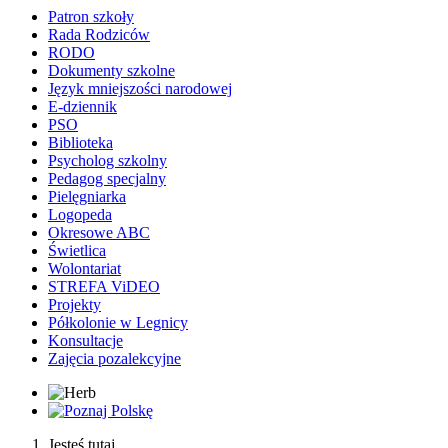
Patron szkoły
Rada Rodziców
RODO
Dokumenty szkolne
Język mniejszości narodowej
E-dziennik
PSO
Biblioteka
Psycholog szkolny
Pedagog specjalny
Pielęgniarka
Logopeda
Okresowe ABC
Świetlica
Wolontariat
STREFA ViDEO
Projekty
Półkolonie w Legnicy
Konsultacje
Zajęcia pozalekcyjne
Jesteś tutaj