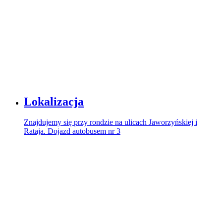
Lokalizacja
Znajdujemy się przy rondzie na ulicach Jaworzyńskiej i
Rataja. Dojazd autobusem nr 3