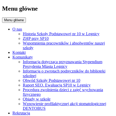
Menu główne
Menu główne
O nas
Historia Szkoły Podstawowej nr 10 w Legnicy
ZHP przy SP10
Wspomnienia pracowników i absolwentów naszej
szkoły
Kontakt
Komunikaty
Informacja dotycząca przyznawania Stypendium
Prezydenta Miasta Legnicy
Informacja o zwrotach podręczników do biblioteki
szkolnej
Obwód Szkoły Podstawowej nr 10
Raport SEO. Ewaluacja SP10 w Legnicy
Procedura zwolnienia dzieci z zajęć wychowania
fizycznego
Obiady w szkole
Wznowienie profilaktycznej akcji stomatologicznej
DENTOBUS
Rekrutacja